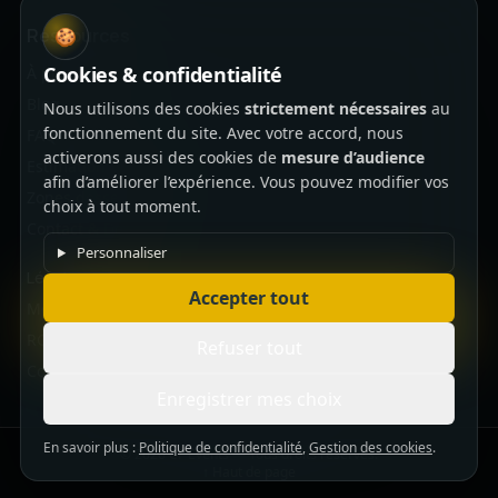
Ressources
🍪
Cookies & confidentialité
À propos
Blog
Nous utilisons des cookies
strictement nécessaires
au
fonctionnement du site. Avec votre accord, nous
FAQ
activerons aussi des cookies de
mesure d’audience
Estimation budget
afin d’améliorer l’expérience. Vous pouvez modifier vos
Zones desservies
choix à tout moment.
Contact & Devis
Personnaliser
Légal
Accepter tout
Mentions légales
RGPD & Données
Refuser tout
Cookies
Enregistrer mes choix
En savoir plus :
Politique de confidentialité
,
Gestion des cookies
.
©
2026
CF Events — Tous droits réservés.
↑ Haut de page