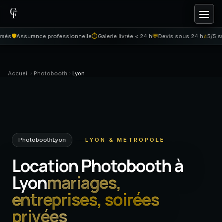
---
Aller au contenu
🛡️
⏱
💬
⭐
s
Assurance professionnelle
Galerie livrée < 24 h
Devis sous 24 h
5/5 sur 
Accueil
Photobooth
Lyon
PhotoboothLyon
LYON & MÉTROPOLE
Location Photobooth à
Lyon
mariages,
entreprises, soirées
privées