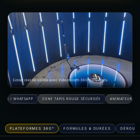
Extrait réel de soirée avec Videobooth 360° CF Events.
ZONE TAPIS ROUGE SÉCURISÉE
ANIMATEUR DÉDIÉ INCLUS
SAVOI
PLATEFORMES 360°
FORMULES & DURÉES
DÉROUL