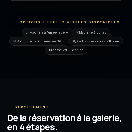
OPTIONS & EFFETS VISUELS DISPONIBLES
🌫️
Machine à fumée légère
🫧
Machine à bulles
💡
Structure LED immersive 360°
🎭
Pack accessoires à thème
📶
Borne Wi-Fi dédiée
DÉROULEMENT
De la réservation à la galerie,
en 4 étapes.