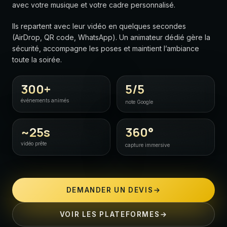
avec votre musique et votre cadre personnalisé.
Ils repartent avec leur vidéo en quelques secondes
(AirDrop, QR code, WhatsApp). Un animateur dédié gère la
sécurité, accompagne les poses et maintient l’ambiance
toute la soirée.
300
+
5/5
événements animés
note Google
~
25s
360°
vidéo prête
capture immersive
DEMANDER UN DEVIS
VOIR LES PLATEFORMES