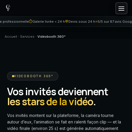
Aller au contenu
⏱
💬
⭐
✓
sionnelle
Galerie livrée < 24 h
Devis sous 24 h
5/5 sur 87 avis Google
500+
Accueil
Services
Vidéobooth 360°
VIDEOBOOTH 360°
Vos invités deviennent
les stars de la vidéo
.
Vos invités montent sur la plateforme, la caméra tourne
autour d’eux, l’animation se fait en ralenti façon clip — et la
vidéo finale (environ 25 s) est générée automatiquement