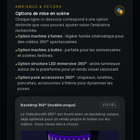
AMBIANCE & DÉCORS
🎭
Options de mise en scène
Chaque ligne ci-dessous correspond à une option
distincte que vous pouvez ajouter selon l’ambiance
recherchée.
Option machine à fumée
: légère fumée cinématique pour
•
des vidéos 360° spectaculaires.
Option machine à bulles
: parfaite pour les anniversaires
•
et soirées festives.
Option structure LED immersive 360°
: arche lumineuse
•
autour de la plateforme pour un rendu visuel saisissant.
Option pack accessoires 360°
: chapeaux, lunettes,
•
pancartes, accessoires à thème pour dynamiser les
poses.
Backdrop 360° (modèle unique)
VISUEL
Le Videobooth 360° est fourni avec un backdrop unique,
déjà optimisé pour un rendu propre et lisible sur les
vidéos. Vous n’avez rien à choisir.