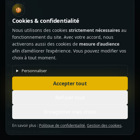
🍪
Cookies & confidentialité
Services
Nous utilisons des cookies
strictement nécessaires
au
Photobooth
fonctionnement du site. Avec votre accord, nous
Vidéobooth 360°
activerons aussi des cookies de
mesure d’audience
afin d’améliorer l’expérience. Vous pouvez modifier vos
Livre d'or audio
choix à tout moment.
Pour qui ?
Personnaliser
Particuliers
Accepter tout
Professionnels
Partenariats
Refuser tout
Événements
Enregistrer mes choix
Mariages
EVJF / EVG
En savoir plus :
Politique de confidentialité
,
Gestion des cookies
.
Entreprises & séminaires