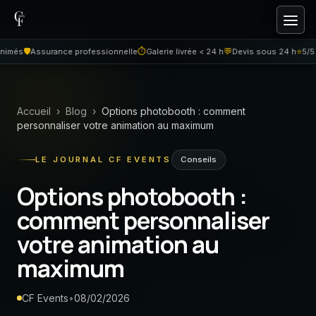
Aller au contenu
🛡️
⏱
💬
⭐
més
Assurance professionnelle
Galerie livrée < 24 h
Devis sous 24 h
5/5 su
Accueil
›
Blog
›
Options photobooth : comment
personnaliser votre animation au maximum
Conseils
LE JOURNAL CF EVENTS
Options photobooth :
comment personnaliser
votre animation au
maximum
CF Events
•
08/02/2026