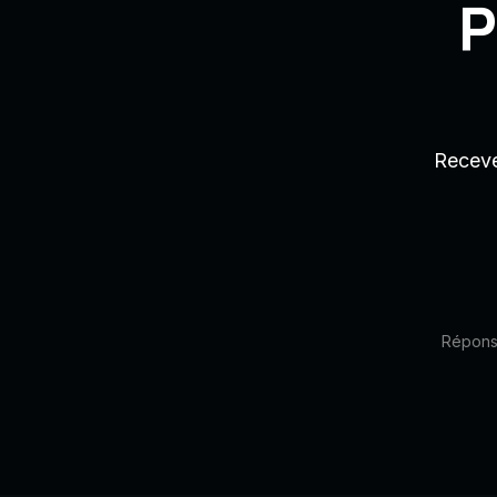
P
Receve
Réponse