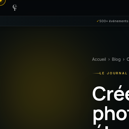
Aller au contenu
✓
500+ événements
Accueil
›
Blog
›
C
LE JOURNAL
Cré
phot