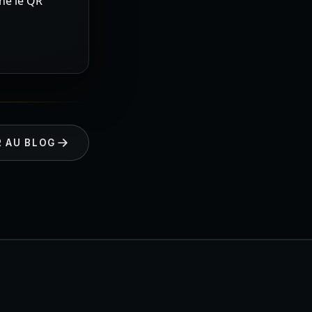
nné le QR
 AU BLOG