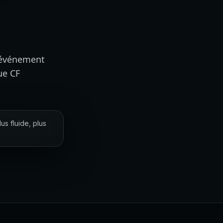
e événement
ue CF
s fluide, plus