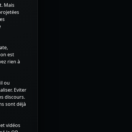
t. Mais
projetées
des
e
ate,
ion est
ez rien à
il ou
liser. Eviter
es discours.
ns sont déjà
 et vidéos