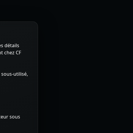
s détails
nt chez CF
sous-utilisé,
teur sous