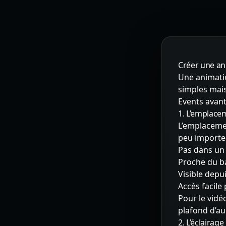
Créer une an
Une animatio
simples mais
Events avant
1. L’emplacem
L’emplacemen
peu importe l
Pas dans un 
Proche du ba
Visible depui
Accès facile
Pour le vidé
plafond d’au
2. L’éclairage