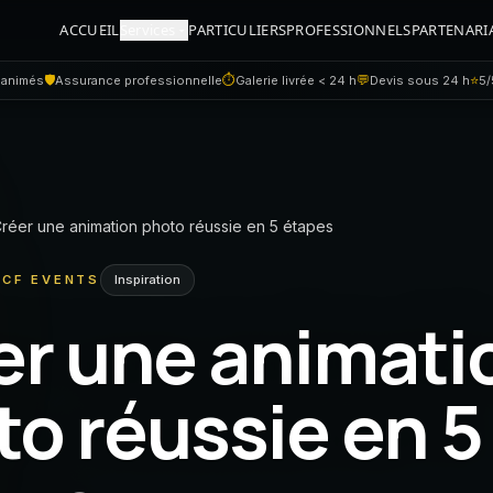
ACCUEIL
Services
PARTICULIERS
PROFESSIONNELS
PARTENARI
🛡️
⏱
💬
⭐
 animés
Assurance professionnelle
Galerie livrée < 24 h
Devis sous 24 h
5/
réer une animation photo réussie en 5 étapes
Inspiration
 CF EVENTS
er une animati
o réussie en 5