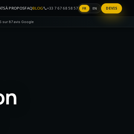
ATS
À PROPOS
FAQ
BLOG
+33 7 67 68 58 57
DEVIS
FR
EN
5 sur 87 avis Google
on