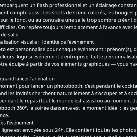
mbarquent un flash professionnel et un éclairage constan
ent compte aussi. Les spots de scène colorés, les bougies 
sur le fond, ou au contraire une salle trop sombre créent 
ifficiles. On repère toujours l’emplacement à l’avance avec l
de salle.
alisation visuelle : l’identité de l’événement
to est personnalisé pour chaque événement : prénom(s), d
leurs, logo si événement d’entreprise. Cette personnalisat
tre équipe à partir de vos éléments graphiques — vous n’av
: quand lancer l’animation
moment pour lancer un photobooth, c’est pendant le cockta
uand les invités cherchent naturellement à s’occuper et à socia
 pendant le repas (tout le monde est assis) ou au moment d
obooth 360°, la soirée dansante est le moment idéal : les ge
nce.
près l’événement
n ligne est envoyée sous 24h. Elle contient toutes les photos