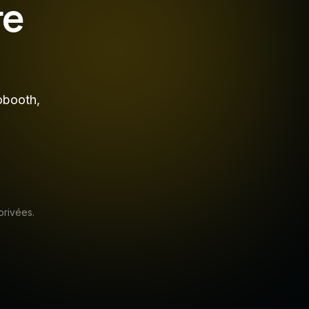
re
obooth,
privées.