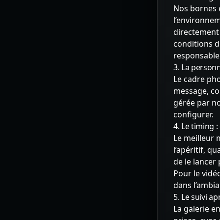
Nos bornes e
l’environnem
directement 
conditions d
responsable 
3. La personn
Le cadre pho
message, cou
gérée par no
configurer.
4. Le timing 
Le meilleur 
l’apéritif, q
de le lancer
Pour le vidé
dans l’ambia
5. Le suivi a
La galerie e